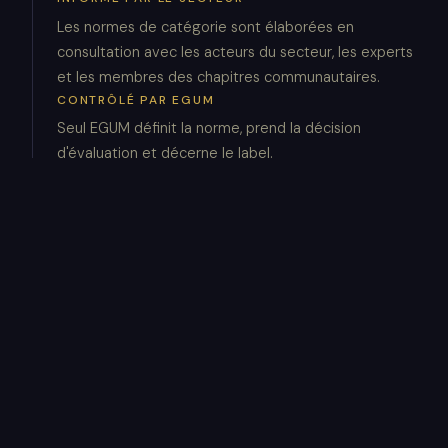
Les normes de catégorie sont élaborées en
consultation avec les acteurs du secteur, les experts
et les membres des chapitres communautaires.
CONTRÔLÉ PAR EGUM
Seul EGUM définit la norme, prend la décision
d'évaluation et décerne le label.
PUBLIQUEMENT VÉRIFIABLE
Chaque label est en ligne et contrôlable.
L'attestation de vérification ne quitte jamais EGUM.