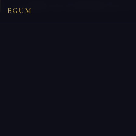
×
You are on
egum.gf
— EGUM’s official
French Guiana
endpoint.
EGUM